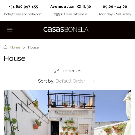
+34 610 997 455
Avenida Juan XXIII, 30
09:00 - 14:00
hola@casasbonela.com
29566 Casarabonela
Monday - Saturday
Home
House
House
38 Properties
Sort by:
Default Order