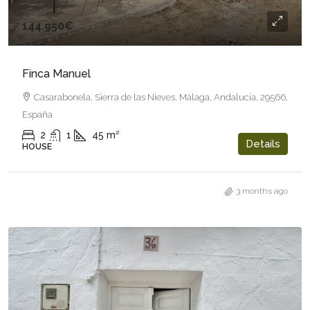
144.950€
Finca Manuel
Casarabonela, Sierra de las Nieves, Málaga, Andalucía, 29566,
España
2
1
45
m²
Details
HOUSE
3 months ago