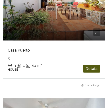
69.950€
Casa Puerto
3
1
94
m²
Details
HOUSE
1 week ago