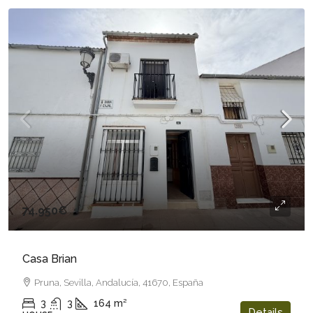
74.950€
Casa Brian
Pruna, Sevilla, Andalucía, 41670, España
3
3
164
m²
Details