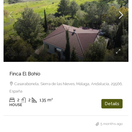
349.950€
Finca El Bohío
Casarabonela, Sierra de las Nieves, Málaga, Andalucía, 29566,
España
2
2
135
m²
Details
HOUSE
5 months ago