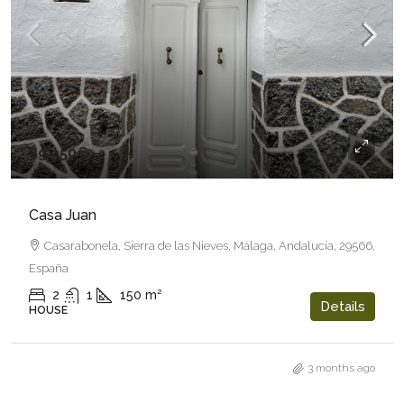
89.950€
Casa Juan
Casarabonela, Sierra de las Nieves, Málaga, Andalucía, 29566,
España
2
1
150
m²
Details
HOUSE
3 months ago