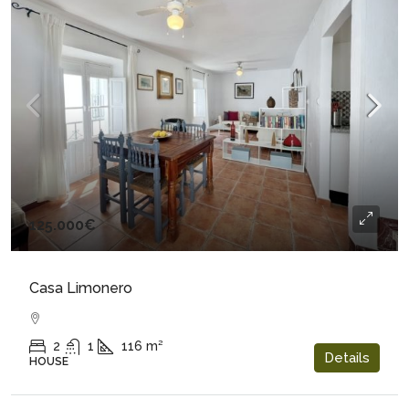
125.000€
Casa Limonero
2
1
116
m²
Details
HOUSE