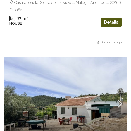
Casarabonela, Sierra de las Nieves, Málaga, Andalucía, 29566,
España
37
m²
Details
HOUSE
1 month ago