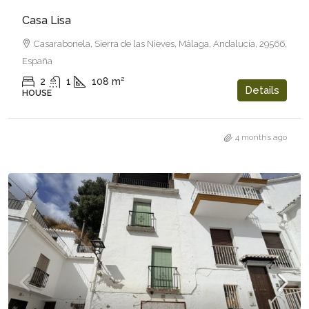
Casa Lisa
Casarabonela, Sierra de las Nieves, Málaga, Andalucía, 29566,
España
2
1
108
m²
Details
HOUSE
4 months ago